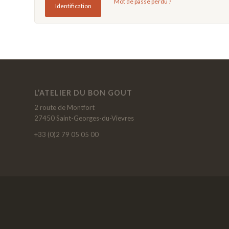
Mot de passe perdu ?
Identification
L’ATELIER DU BON GOUT
2 route de Montfort
27450 Saint-Georges-du-Vievres
+33 (0)2 79 05 05 00